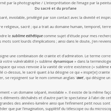
arné par la photographie / L’interprétation de l’image par la peint
Du sacré et du profane
ré, inviolable, privilégié par son contact avec la divinité et inspir
e religieux, sacré ; qui a trait au domaine humain, temporel, terre
endre le
sublime esthétique
comme sujet d’étude pour mes recherche
mots sont lourds d’implications ; ainsi dans le doute, j’en reviens
signe une combinaison de crainte et d’admiration. Le terme corr
à votre vulnérabilité (« sublime
dynamique
» dans la terminologie
’espace qui vous renvoie à la vanité de votre existence (« sublime
ci-dessus, le sacré quant à lui désigne ce qui « inspir[e] craint
oter, se rejoignent sur le nom commun anglais ‘
awe
’, qui désigne u
ement « un domaine séparé, inviolable ». Il existe de la même faço
s éléments déchaînés et d’autre part le spectateur à l’abri de cet
grandes des années-lumière ainsi que l’infiniment petit nous sont 
der que par l’imagination, supplétif du télescope ou du microscope