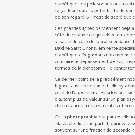
esthétique, les philosophes ont aussi r
regardeur toute la potentialité de son i
de son regard. S’il n’est de sacré que 
Ces grandes lignes parviennent déjà à
côté du profane ce qui relève du « dom
le sacré du côté de la transcendance. D
Baldine Saint Girons, éminente spécial
esthétiques. Regardons notamment les an
contraire le dépassement de soi, l’ins
termes de la dichotomie : le contenteme
Ce dernier point sera précisément notre
fugace, aussi la notion est-elle syst
celle de l’opportunité. Ainsi les occas
d’autant plus de valeur sur un plan ps
circonstances très restreintes et non repr
Or, la
photographie
est par excellenc
inlassable du cliché parfait, qui invest
souvent sur une fraction de seconde ? 