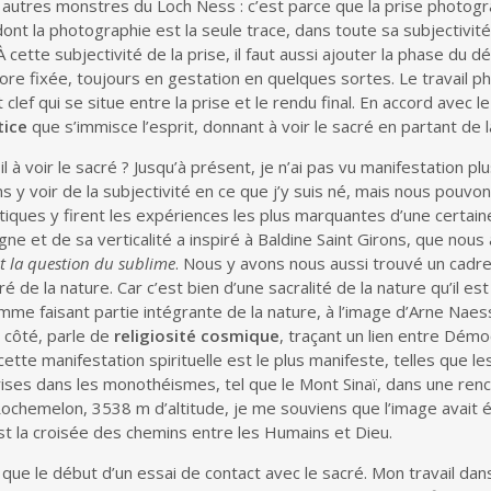
 autres monstres du Loch Ness : c’est parce que la prise photogr
ont la photographie est la seule trace, dans toute sa subjectivité 
À cette subjectivité de la prise, il faut aussi ajouter la phase du 
ore fixée, toujours en gestation en quelques sortes. Le travail 
clef qui se situe entre la prise et le rendu final. En accord avec 
tice
que s’immisce l’esprit, donnant à voir le sacré en partant de l
l à voir le sacré ? Jusqu’à présent, je n’ai pas vu manifestation 
y voir de la subjectivité en ce que j’y suis né, mais nous pouvons
iques y firent les expériences les plus marquantes d’une certain
gne et de sa verticalité a inspiré à Baldine Saint Girons, que no
t la question du sublime
. Nous y avons nous aussi trouvé un cadre,
 de la nature. Car c’est bien d’une sacralité de la nature qu’il est
me faisant partie intégrante de la nature, à l’image d’Arne Naess
n côté, parle de
religiosité cosmique
, traçant un lien entre Démo
cette manifestation spirituelle est le plus manifeste, telles que 
ses dans les monothéismes, tel que le Mont Sinaï, dans une rencon
Rochemelon, 3538 m d’altitude, je me souviens que l’image avait ét
t la croisée des chemins entre les Humains et Dieu.
ue le début d’un essai de contact avec le sacré. Mon travail dan