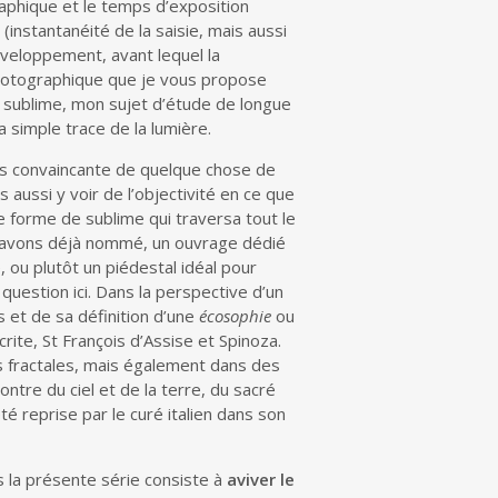
aphique et le temps d’exposition
(instantanéité de la saisie, mais aussi
développement, avant lequel la
photographique que je vous propose
le sublime, mon sujet d’étude de longue
a simple trace de la lumière.
plus convaincante de quelque chose de
 aussi y voir de l’objectivité en ce que
e forme de sublime qui traversa tout le
us avons déjà nommé, un ouvrage dédié
 ou plutôt un piédestal idéal pour
 question ici. Dans la perspective d’un
 et de sa définition d’une
écosophie
ou
crite, St François d’Assise et Spinoza.
les fractales, mais également dans des
tre du ciel et de la terre, du sacré
é reprise par le curé italien dans son
s la présente série consiste à
aviver le