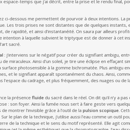
espace-temps que j’ai décrit, entre la prise et le rendu final, pou
z ci-dessous me permettent de pourvoir à deux intentions. La p
e. Les trois prises ne sont distantes que de quelques instants, et
e rapidité, et ainsi d’instantanéité. On saura par ailleurs profit
intention à laquelle subvient le triptyque est de donner à cet in
’art sacré.
al
: j’interviens sur le négatif pour créer du signifiant ambigu, ent
de miraculeux. Ainsi d’un soleil, je tire une éclipse en effaçant s
r la surface photosensible à la gomme bichromatée. Plus ambigu enc
es, et le signifiant apparaît spontanément du chaos. Ainsi, comm
ns l’espace du cadrage, et plus fréquemment, des nuages ou de l
ence la présence
fluide
du sacré dans le réel. On dit qu’il n’y a pa
 : son foyer. Ainsi la fumée nous sert à faire geste vers quelq
 de montrer l’invisible grâce à l’outil de la
pulsion scopique
. Cet
. Sur le plan de la technique, j’utilise aussi l’eau comme un outil po
rre de la technique et le sens du motif représenté. Elle agit comm
ique (et la même esthétique) que la chromatographie, l’eau disso