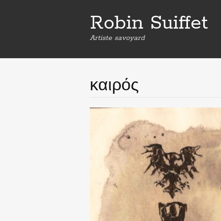
Robin Suiffet
Artiste savoyard
καιρός