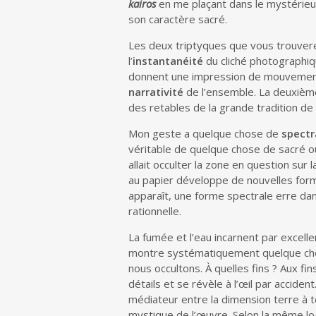
kairos
en me plaçant dans le mystérieux 
son caractère sacré.
Les deux triptyques que vous trouvere
l’
instantanéité
du cliché photographiqu
donnent une impression de mouvement, d
narrativité
de l’ensemble. La deuxième 
des retables de la grande tradition de l
Mon geste a quelque chose de
spectr
véritable de quelque chose de sacré ou 
allait occulter la zone en question su
au papier développe de nouvelles form
apparaît, une forme spectrale erre da
rationnelle.
La fumée et l’eau incarnent par excell
montre systématiquement quelque chose
nous occultons. À quelles fins ? Aux fins
détails et se révèle à l’œil par accident
médiateur entre la dimension terre à te
mystique de l’œuvre. Selon la même log