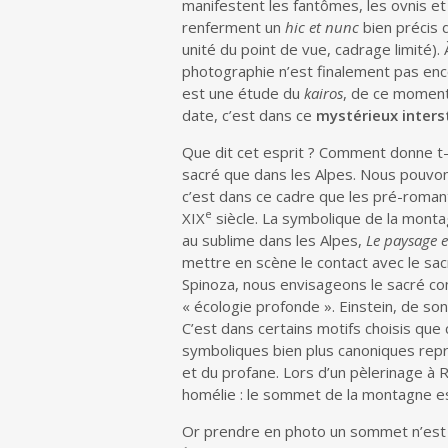
manifestent les fantômes, les ovnis et
renferment un
hic et nunc
bien précis d
unité du point de vue, cadrage limité). 
photographie n’est finalement pas enc
est une étude du
kairos
, de ce moment 
date, c’est dans ce
mystérieux inters
Que dit cet esprit ? Comment donne t-i
sacré que dans les Alpes. Nous pouvons 
c’est dans ce cadre que les pré-romant
e
XIX
siècle. La symbolique de la monta
au sublime dans les Alpes,
Le paysage e
mettre en scène le contact avec le sacré
Spinoza, nous envisageons le sacré com
« écologie profonde ». Einstein, de so
C’est dans certains motifs choisis que 
symboliques bien plus canoniques repri
et du profane. Lors d’un pèlerinage à 
homélie : le sommet de la montagne es
Or prendre en photo un sommet n’est q