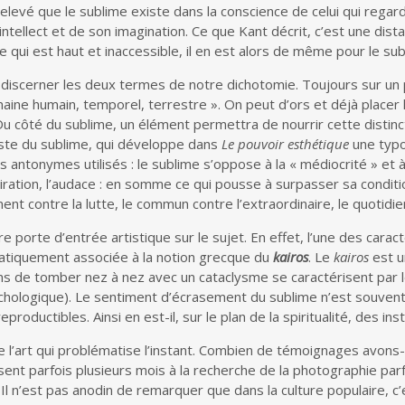
elevé que le sublime existe dans la conscience de celui qui regard
ntellect et de son imagination. Ce que Kant décrit, c’est une dista
ce qui est haut et inaccessible, il en est alors de même pour le sub
 discerner les deux termes de notre dichotomie. Toujours sur un 
aine humain, temporel, terrestre ». On peut d’ors et déjà placer
u côté du sublime, un élément permettra de nourrir cette distincti
iste du sublime, qui développe dans
Le pouvoir esthétique
une typo
tonymes utilisés : le sublime s’oppose à la « médiocrité » et à ce
piration, l’audace : en somme ce qui pousse à surpasser sa conditi
nt contre la lutte, le commun contre l’extraordinaire, le quotidie
 porte d’entrée artistique sur le sujet. En effet, l’une des carac
ématiquement associée à la notion grecque du
kairos
. Le
kairos
est u
ions de tomber nez à nez avec un cataclysme se caractérisent par le
ychologique). Le sentiment d’écrasement du sublime n’est souvent
oductibles. Ainsi en est-il, sur le plan de la spiritualité, des instan
e l’art qui problématise l’instant. Combien de témoignages avo
issent parfois plusieurs mois à la recherche de la photographie par
Il n’est pas anodin de remarquer que dans la culture populaire, c’